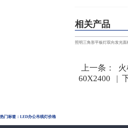
相关产品
侧发光平板灯led超薄面
火树银花照明三角形平板灯双向发光面板
600x1200
灯LED办公吊线灯ds33
上一条：
火
60X2400
| 
热门标签：LED办公吊线灯价格