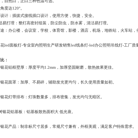
暖白，自然白，正白三种色温可选。
光角度达120°。
插口设计：插拔式接线插口设计，使用方便，快捷，安全。
 清洁易打理：整灯高密封组装，防尘防虫，防水雾，清洁易打理。
用途：办公楼，会议室，学校，体育馆，影楼，酒店，机场，地铁站，火车站，
花led面板灯-专业室内照明生产研发销售led线条灯-led办公照明吊线灯-工厂质
对比：
火树银花铝框壁厚：厚度平均1.2mm，加厚坚固耐磨，散热效果更佳。
火树银花面罩：加厚、不易碎，辅助发光更均匀，长久使用质量如初。
火树银花灯带排布：灯珠数量多，排布密集，发光均匀无暗区。
树银花铝基板：铝基板散热面积大 低光衰。
火树银花产品：制非标尺寸居多，常规尺寸兼有，外框美观，满足客户特殊需求。