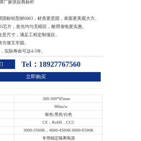
品牌厂家供应商标杆
：
采用国标铝型材6063，材质更坚固，表面更美观大方。
D2835芯片，发光均匀无暗区，耐用省电更实惠。
制任意尺寸，满足工程定制项目。
简单方便又牢固。
2年，实际寿命可达4-5年。
Tel：18927767560
们
立即购买
300-300*85mm
90lm/w
银色/黑色/白色
CE，RoHS，CCC
3000-3500K，4000-4500K 6000-6500K
专用稳定隔离电源