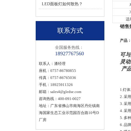
LED面板灯如何散热？
适
销售热
联系方式
产品：
全国服务热线：
18927767560
可与
灵动
联系人：潘经理
产品
座机：0757-86780855
传真：0757-86765036
手机：18925911326
1.灯
邮箱：
sales4@gledse.com
2. 
咨询热线：400-091-0027
3. 
地址：广东省佛山市南海区丹灶镇南
4. 
海国家生态工业示范园百合路10号D
5. 
厂房
6. 