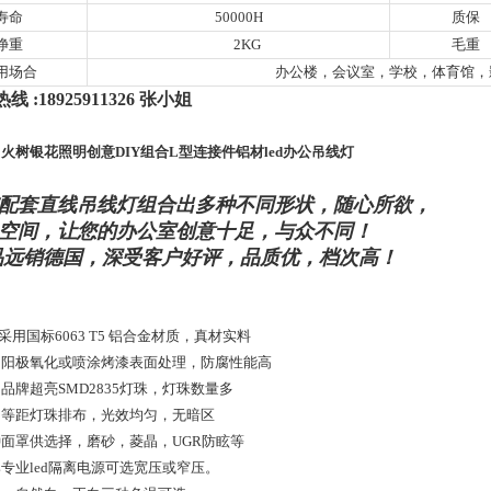
寿命
50000H
质保
净重
2KG
毛重
用场合
办公楼，会议室，学校，体育馆，
线 :18925911326 张小姐
火树银花照明创意DIY组合L型连接件铝材led办公吊线灯
配套直线吊线灯组合出多种不同形状，随心所欲，
空间，
让您的办公室创意十足，与众不同！
远销德国，深受客户好评，品质优，档次高！
体采用国标6063 T5 铝合金材质，真材实料
采用阳极氧化或喷涂烤漆表面处理，防腐性能高
采用品牌超亮SMD2835灯珠，灯珠数量多
采用等距灯珠排布，光效均匀，无暗区
多种面罩供选择，磨砂，菱晶，UGR防眩等
品牌专业led隔离电源可选宽压或窄压。