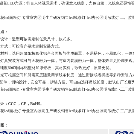
树银花LED光源：符合人体视觉需求，确保发光稳定，光色自然，光线色还原性
花led面板灯-专业室内照明生产研发销售led线条灯-led办公照明吊线灯-工厂质
卖点：
外观设计：造型可按需定制任意尺寸，款式多。
安装方式：可按客户要求定制安装方式。
优质材料：选用超薄阳极氧化铝合金面板与优质面罩，不易褪色，不易氧化，一
对款灯具安装方式可与天花融为一体，与室内装潢融为一体，整体效果更协调美观
98%纯度6063国标铝型材加厚铝板，真材实料，散热更好，质量更优。
直发光可根据空间和所需亮度随意调节线条长度，通过衔接或者拼接等多种安装方
头配件，倒钩设计，安全可靠，拆装方便。可自由选择吊线长度，默认出厂长度
花led面板灯-专业室内照明生产研发销售led线条灯-led办公照明吊线灯-工厂质
证：CCC ，CE，RoHS。
花led面板灯-专业室内照明生产研发销售led线条灯-led办公照明吊线灯-工厂质
实图：