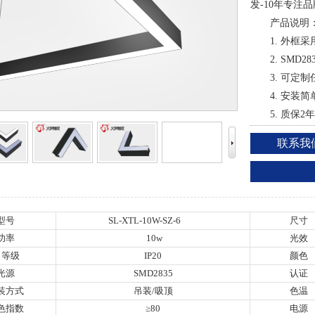
发-10年专注
产品说明
1. 外框
2. SM
3. 可定
4. 安装
5. 质保
联系我
型号
SL-XTL-10W-SZ-6
尺寸
功率
10w
光效
P 等级
IP20
颜色
光源
SMD2835
认证
装方式
吊装/吸顶
色温
色指数
≥80
电源