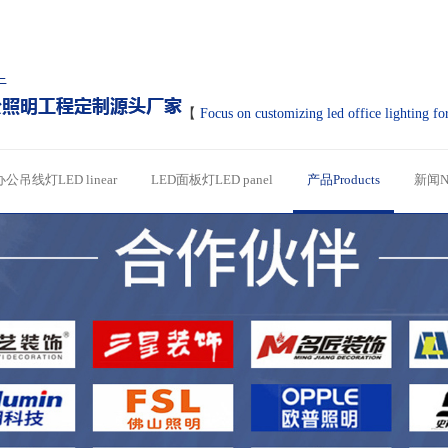
【
Focus on customizing led office lighting fo
办公吊线灯LED linear
LED面板灯LED panel
产品Products
新闻N