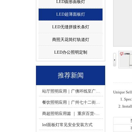
LED圆形面板灯
LED超薄面板灯
LED无缝拼接长条灯
商照天花筒灯轨道灯
LED办公照明定制
推荐新闻
站厅照明应用｜广佛环线至广州南站 -佛山火树银花照明
Unique Sell
1. Spec
餐饮照明应用｜广州七十二街道餐饮连锁-佛山火树银花照明
2. Install
商超照明应用篇 ｜ 重庆百货-佛山火树银花照明合作历程
led面板灯常见安全安装方式