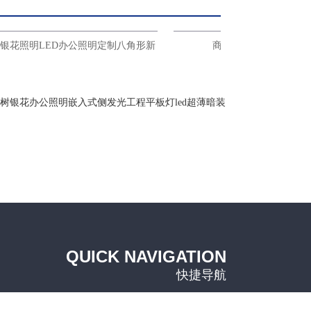
照明LED办公照明定制八角形新
商照天花筒灯轨道灯SL
灯
树银花办公照明嵌入式侧发光工程平板灯led超薄暗装
QUICK NAVIGATION
快捷导航