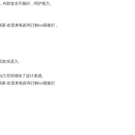
，内部发光不频闪，呵护视力。
商家-欢迎来电咨询订购led面板灯 。
灰尘蚊虫进入。
给自己空间增加了设计美感。
商家-欢迎来电咨询订购led面板灯