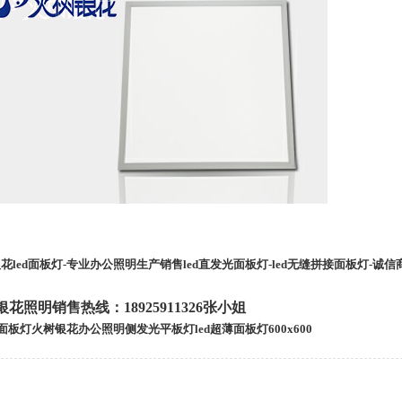
花led面板灯-专业办公照明生产销售led直发光面板灯-led无缝拼接面板灯-诚信
花照明销售热线：18925911326张小姐
0面板灯
火
树银花办公照明侧发光平板灯led超薄面板灯600x600