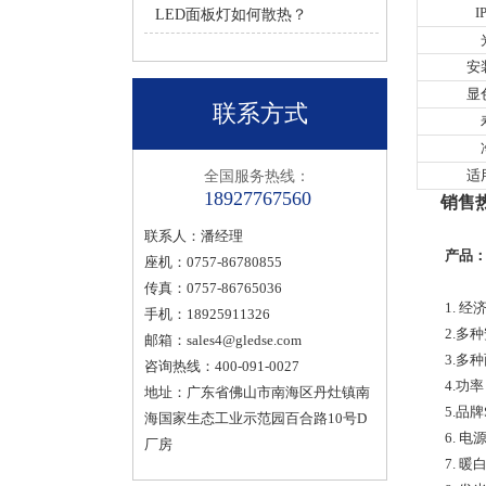
I
LED面板灯如何散热？
安
显
联系方式
适
全国服务热线：
18927767560
销售热线
联系人：潘经理
产品：
座机：0757-86780855
传真：0757-86765036
1. 
手机：18925911326
2.多
邮箱：
sales4@gledse.com
3.多
咨询热线：400-091-0027
4.功率
地址：广东省佛山市南海区丹灶镇南
5.品
海国家生态工业示范园百合路10号D
6. 
厂房
7. 