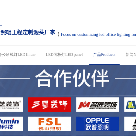
【
Focus on customizing led office lighting fo
办公吊线灯LED linear
LED面板灯LED panel
产品Products
新闻N