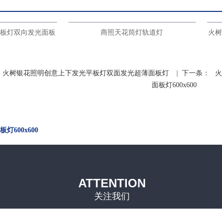
双向发光面板
商照天花筒灯轨道灯
火树银花
33
火树银花照明创意上下发光平板灯双面发光超薄面板灯
| 下一条：
火
面板灯600x600
600x600
ATTENTION
关注我们