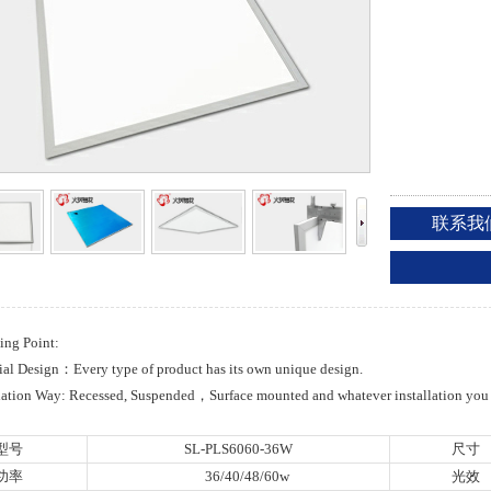
联系我
ing Point:
ial Design：Every type of product has its own unique design.
ation Way: Recessed, Suspended，Surface mounted and whatever installation you
型号
SL-PLS6060-36W
尺寸
功率
36/40/48/60w
光效