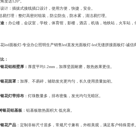
光角度达120°。
插口设计：插拔式接线插口设计，使用方便，快捷，安全。
 清洁易打理：整灯高密封组装，防尘防虫，防水雾，清洁易打理。
用途：
办公楼，会议室，学校，体育馆，影楼，酒店，机场，地铁站，火车站，
花led面板灯-专业办公照明生产销售led直发光面板灯-led无缝拼接面板灯-诚信
对比：
树银花铝框壁厚：
厚度平均1.2mm，加厚坚固耐磨，散热效果更佳。
树银花面罩：
加厚、不易碎，辅助发光更均匀，长久使用质量如初。
树银花灯带排布
：灯珠数量多，排布密集，发光均匀无暗区。
树银花铝基板
：铝基板散热面积大 低光衰。
树银花产品
：定制非标尺寸居多，常规尺寸兼有，外框美观，满足客户特殊需求