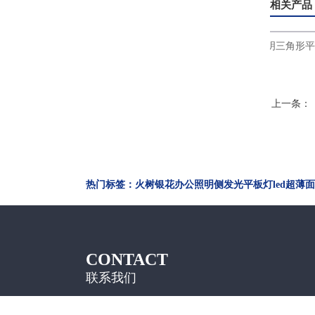
相关产品
火树银花办公照明侧发光平板灯led超薄面
火树银花照明三角形平板灯
板灯600x1200
灯LED办公吊线灯ds
上一条：
热门标签：火树银花办公照明侧发光平板灯led超薄面板灯
CONTACT
联系我们