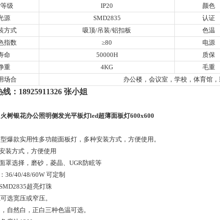
P等级
IP20
颜色
光源
SMD2835
认证
装方式
吸顶/吊装/铝扣板
色温
色指数
≥80
电源
寿命
50000H
质保
净重
4KG
毛重
用场合
办公楼，会议室，学校，体育馆，
：18925911326 张小姐
火树银花办公照明侧发光平板灯led超薄面板灯600x600
经济型爆款实用性多功能面板灯，多种安装方式，方便使用。
种安装方式，方便使用
种面罩选择，磨砂，菱晶、UGR防眩等
：36/40/48/60W 可定制
牌SMD2835超亮灯珠
电源可选宽压或窄压。
暖白，自然白，正白三种色温可选。