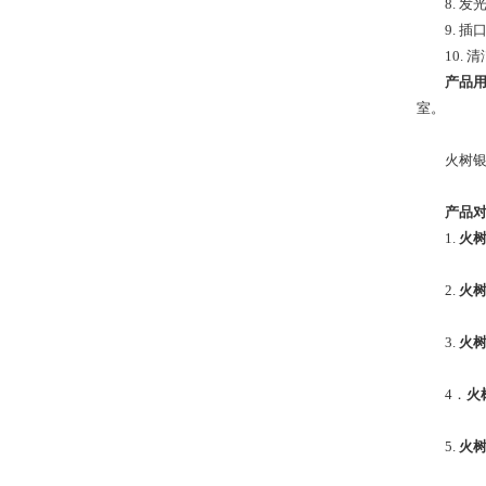
8. 发
9. 
10.
产品
室。
火树银
产品
1.
火
2.
火
3.
火
4．
火
5.
火