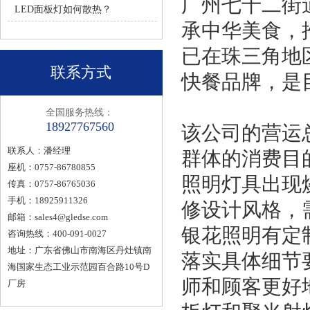
广州七十二街
LED面板灯如何散热？
承中华美食，
已在珠三角地
联系方式
快餐品牌，是
全国服务热线：
18927767560
该公司的营运
联系人：潘经理
群体的消费目
座机：0757-86780855
照明灯具出现
传真：0757-86765036
手机：18925911326
修设计风格，
邮箱：
sales4@gledse.com
银花照明有定
咨询热线：400-091-0027
地址：广东省佛山市南海区丹灶镇南
落实具体细节
海国家生态工业示范园百合路10号D
师和顾客更好
厂房