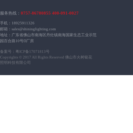
0757-86780855 400-091-0027
服务热线：
手机：18925911326
邮箱：sales@shininglighting.com
地址：广东省佛山市南海区丹灶镇南海国家生态工业示范
园百合路10号D厂房
备案号：
粤ICP备17071813号
Copyrights © 2017 All Rights Reserved 佛山市火树银花
照明科技有限公司