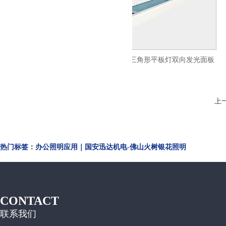
平板灯led超薄面
火树银花照明三角形平板灯双向发光面板
200
灯LED办公吊线灯ds33
上
热门标签：办公照明应用｜国安迅达机电-佛山火树银花照明
CONTACT
联系我们