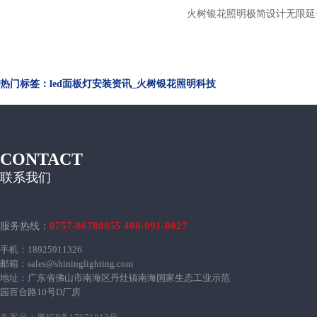
火树银花照明极简设计无限延
金聚光led办公吊线灯 d
热门标签：led面板灯安装资讯_火树银花照明科技
CONTACT
联系我们
0757-86780855 400-091-0027
服务热线：
手机：18925911326
邮箱：sales@shininglighting.com
地址：广东省佛山市南海区丹灶镇南海国家生态工业示范
园百合路10号D厂房