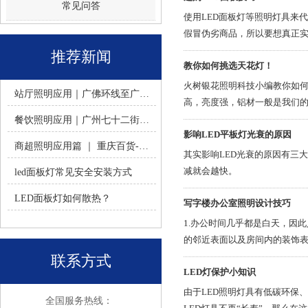
常见问答
使用LED面板灯等照明灯具来
假冒伪劣商品，所以要想真正实
推荐新闻
教你如何挑选天花灯！
火树银花照明科技小编教你如何
站厅照明应用｜广佛环线至广州南站 -佛山火树银花照明
高，亮度强，铝材一般是我们
餐饮照明应用｜广州七十二街道餐饮连锁-佛山火树银花照明
影响LED平板灯光衰的原因
商超照明应用篇 ｜ 重庆百货-佛山火树银花照明合作历程
其实影响LED光衰的原因有三
减就会越快。
led面板灯常见安全安装方式
LED面板灯如何散热？
写字楼办公室照明设计技巧
1.办公时间几乎都是白天，因此
的邻近表面以及房间内的装饰表
线平行。不宜将灯具布置在工
联系方式
LED灯保护小知识
由于LED照明灯具有低碳环保
全国服务热线：