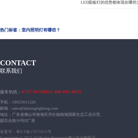
LED面板灯的优势都体现在哪些
热门标签：室内照明灯有哪些？
CONTACT
联系我们
0757-86780855 400-091-0027
服务热线：
手机：18925911326
邮箱：sales@shininglighting.com
地址：广东省佛山市南海区丹灶镇南海国家生态工业示范
园百合路10号D厂房
备案号：
粤ICP备17071813号
Copyrights © 2017 All Rights Reserved 佛山市火树银花