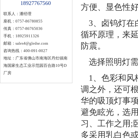
18927767560
方便、显色性好
联系人：潘经理
3、卤钨灯在
座机：0757-86780855
传真：0757-86765036
循环原理，来
手机：18925911326
邮箱：
sales4@gledse.com
防震。
咨询热线：400-091-0027
地址：广东省佛山市南海区丹灶镇南
选择照明灯需
海国家生态工业示范园百合路10号D
厂房
1、色彩和风
调之外，还可
华的吸顶灯事项
避免眩光，选
习、工作之用;
多采用乳白色