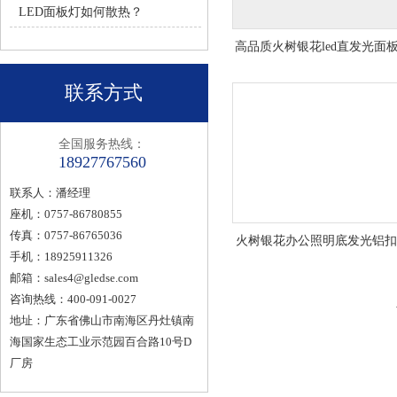
LED面板灯如何散热？
高品质火树银花led直发光面
线灯200x1200
联系方式
全国服务热线：
18927767560
联系人：潘经理
座机：0757-86780855
传真：0757-86765036
火树银花办公照明底发光铝
手机：18925911326
led直发光集成吊灯平板灯600
邮箱：
sales4@gledse.com
咨询热线：400-091-0027
地址：广东省佛山市南海区丹灶镇南
海国家生态工业示范园百合路10号D
厂房