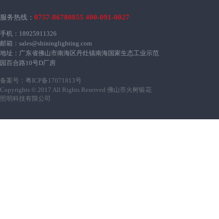
0757-86780855 400-091-0027
服务热线：
手机：18925911326
邮箱：sales@shininglighting.com
地址：广东省佛山市南海区丹灶镇南海国家生态工业示范
园百合路10号D厂房
备案号：
粤ICP备17071813号
Copyrights © 2017 All Rights Reserved 佛山市火树银花
照明科技有限公司