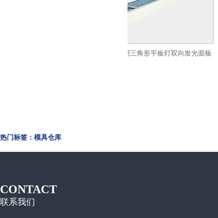
发光平板灯led超薄面
火树银花照明三角形平板灯双向发光面板
00x1200
灯LED办公吊线灯ds33
热门标签：模具仓库
CONTACT
联系我们