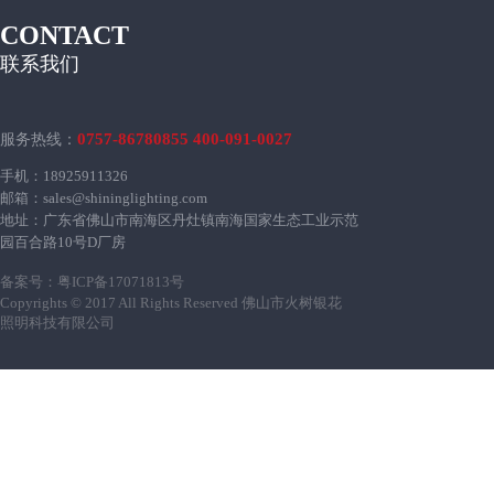
CONTACT
联系我们
0757-86780855 400-091-0027
服务热线：
手机：18925911326
邮箱：sales@shininglighting.com
地址：广东省佛山市南海区丹灶镇南海国家生态工业示范
园百合路10号D厂房
备案号：
粤ICP备17071813号
Copyrights © 2017 All Rights Reserved 佛山市火树银花
照明科技有限公司