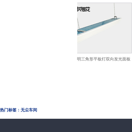
侧发光平板灯led超薄面
火树银花照明三角形平板灯双向发光面板
600x1200
灯LED办公吊线灯ds33
热门标签：无尘车间