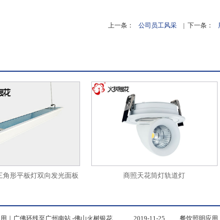
上一条：
公司员工风采
| 下一条：
商照天花筒灯轨道灯
形平板灯双向发光面板
吊线灯ds33
站厅照明应用｜广佛环线至广州南站 -佛山火树银花照明
2019-11-25