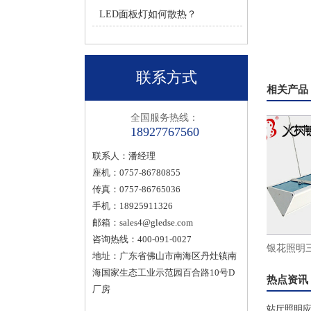
LED面板灯如何散热？
联系方式
相关产品
全国服务热线：
18927767560
联系人：潘经理
座机：0757-86780855
传真：0757-86765036
手机：18925911326
邮箱：
sales4@gledse.com
咨询热线：400-091-0027
薄面
火树银花办公照明侧发光平板灯led超薄面
火树银花照明三角
地址：广东省佛山市南海区丹灶镇南
海国家生态工业示范园百合路10号D
板灯600x1200
灯LED办公
热点资讯
厂房