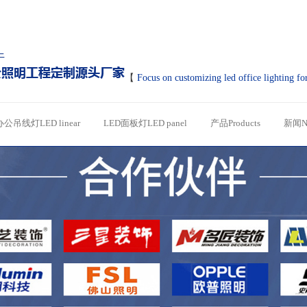
【
Focus on customizing led office lighting fo
办公吊线灯LED linear
LED面板灯LED panel
产品Products
新闻N