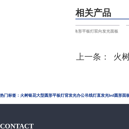
相关产品
板灯led超薄面
火树银花照明三角形平板灯双向发光面板
00
灯LED办公吊线灯ds33
上一条：
火
热门标签：火树银花大型圆形平板灯背发光办公吊线灯直发光led圆形面
CONTACT