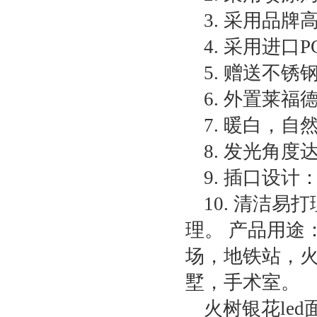
3. 采用品牌
4. 采用进
5. 赠送不
6. 外置莱
7. 暖白，
8. 发光角度达
9. 插口设
10. 清洁
理。 产品用途
场，地铁站，
墅，手术室。
火树银花le