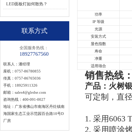
LED面板灯如何散热？
功率
IP 等级
光源
联系方式
安装方式
显色指数
全国服务热线：
寿命
18927767560
净重
联系人：潘经理
适用场合
座机：0757-86780855
销售热线：1
传真：0757-86765036
产品：火树银
手机：18925911326
邮箱：
sales4@gledse.com
可定制，直径40
咨询热线：400-091-0027
地址：广东省佛山市南海区丹灶镇南
海国家生态工业示范园百合路10号D
1. 采用606
厂房
2. 采用喷