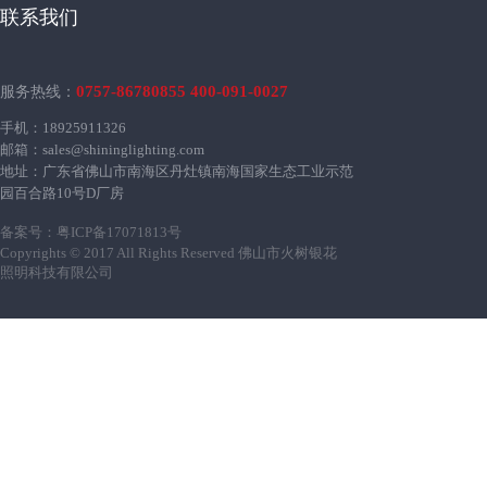
联系我们
0757-86780855 400-091-0027
服务热线：
手机：18925911326
邮箱：sales@shininglighting.com
地址：广东省佛山市南海区丹灶镇南海国家生态工业示范
园百合路10号D厂房
备案号：
粤ICP备17071813号
Copyrights © 2017 All Rights Reserved 佛山市火树银花
照明科技有限公司