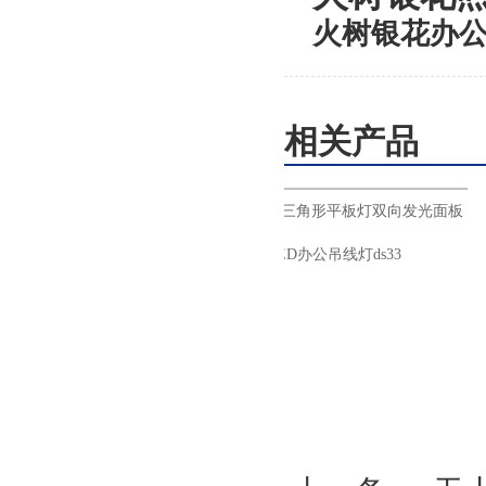
火树银花办公照
相关产品
平板灯led超薄面
火树银花照明三角形平板灯双向发光面板
1200
灯LED办公吊线灯ds33