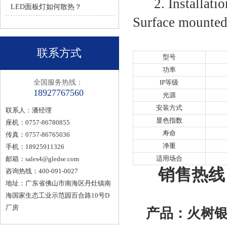
2. Installatio
LED面板灯如何散热？
Surface mounted 
联系方式
型号
功率
全国服务热线：
IP等级
18927767560
光源
安装方式
联系人：潘经理
显色指数
座机：0757-86780855
寿命
传真：0757-86765036
净重
手机：18925911326
适用场合
邮箱：
sales4@gledse.com
销售热线：1
咨询热线：400-091-0027
地址：广东省佛山市南海区丹灶镇南
海国家生态工业示范园百合路10号D
厂房
产品：火树银