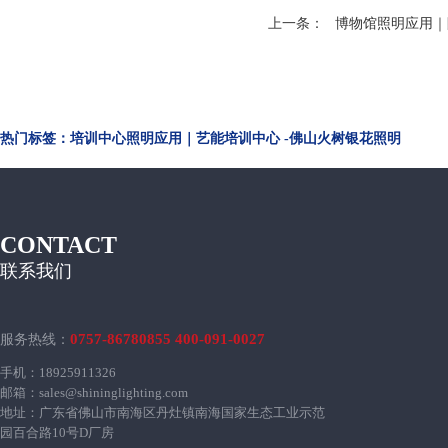
上一条：
博物馆照明应用｜
热门标签：培训中心照明应用｜艺能培训中心 -佛山火树银花照明
CONTACT
联系我们
0757-86780855 400-091-0027
服务热线：
手机：18925911326
邮箱：sales@shininglighting.com
地址：广东省佛山市南海区丹灶镇南海国家生态工业示范
园百合路10号D厂房