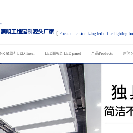
【
Focus on customizing led office lighting fo
办公吊线灯LED linear
LED面板灯LED panel
产品Products
新闻N