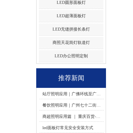
LED圆形面板灯
LED超薄面板灯
LED无缝拼接长条灯
商照天花筒灯轨道灯
LED办公照明定制
推荐新闻
站厅照明应用｜广佛环线至广州南站 -佛山火树银花照明
餐饮照明应用｜广州七十二街道餐饮连锁-佛山火树银花照明
商超照明应用篇 ｜ 重庆百货-佛山火树银花照明合作历程
led面板灯常见安全安装方式