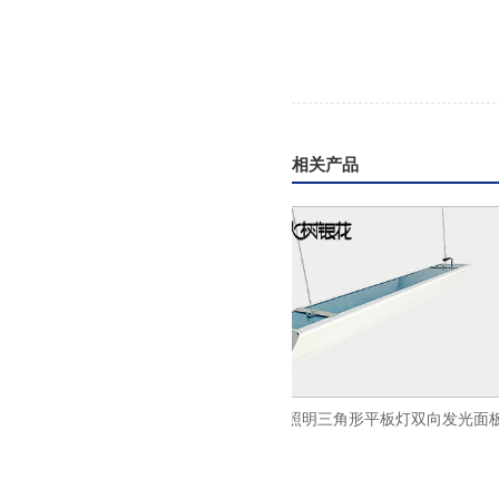
相关产品
侧发光平板灯led超薄面
火树银花照明三角形平板灯双向发光面板
600x1200
灯LED办公吊线灯ds33