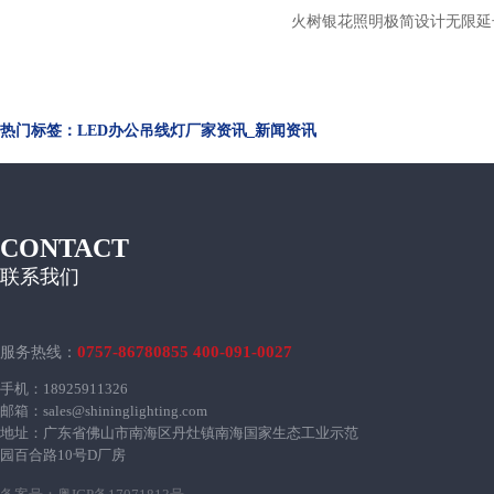
火树银花照明极简设计无限延
金聚光led办公吊线灯 d
热门标签：LED办公吊线灯厂家资讯_新闻资讯
CONTACT
联系我们
0757-86780855 400-091-0027
服务热线：
手机：18925911326
邮箱：sales@shininglighting.com
地址：广东省佛山市南海区丹灶镇南海国家生态工业示范
园百合路10号D厂房