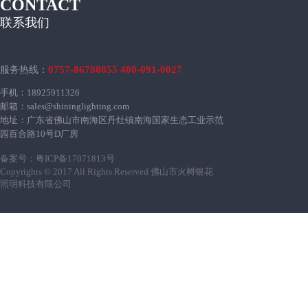
CONTACT
联系我们
0757-86780855 400-091-0027
服务热线：
手机：18925911326
邮箱：sales@shininglighting.com
地址：广东省佛山市南海区丹灶镇南海国家生态工业示范
园百合路10号D厂房
备案号：
粤ICP备17071813号
Copyrights © 2017 All Rights Reserved 佛山市火树银花
照明科技有限公司