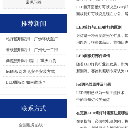
常见问答
LED超薄面板灯可以说是Le
面板筒灯可以说是现在办公、居
推荐新闻
LED筒灯与LED射灯的区别
射灯是一种高度聚光的灯具，
站厅照明应用｜广佛环线至广州南站 -佛山火树银花照明
用以外，很多饰品店、首饰店
餐饮照明应用｜广州七十二街道餐饮连锁-佛山火树银花照明
LED面板灯部件详情
商超照明应用篇 ｜ 重庆百货-佛山火树银花照明合作历程
随着LED灯具行业的发展，作
新潮流。赛德利照明专家认为L
led面板灯常见安全安装方式
LED面板灯如何散热？
led调光器原理及问题
LED照明已成为一项主流技术
中的白炽灯和荧光灯
联系方式
在更换LED筒灯时需要注意哪
在更换前，必须把电源关闭，将
全国服务热线：