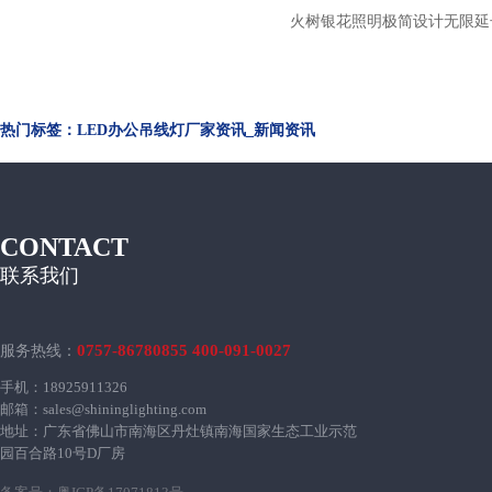
火树银花照明极简设计无限延
金聚光led办公吊线灯 d
热门标签：LED办公吊线灯厂家资讯_新闻资讯
CONTACT
联系我们
0757-86780855 400-091-0027
服务热线：
手机：18925911326
邮箱：sales@shininglighting.com
地址：广东省佛山市南海区丹灶镇南海国家生态工业示范
园百合路10号D厂房